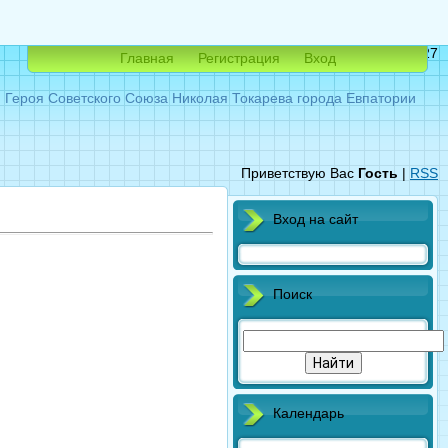
Суббота, 08.08.2026, 07:27
Главная
Регистрация
Вход
ероя Советского Союза Николая Токарева города Евпатории
Приветствую Вас
Гость
|
RSS
Вход на сайт
Поиск
Календарь