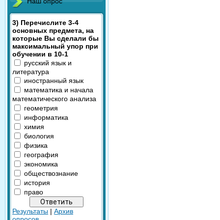
Наш опрос
3) Перечислите 3-4
основных предмета, на
которые Вы сделали бы
максимальный упор при
обучении в 10-1
русский язык и
литература
иностранный язык
математика и начала
математического анализа
геометрия
информатика
химия
биология
физика
география
экономика
обществознание
история
право
Результаты
|
Архив
опросов