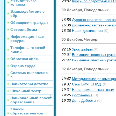
Методическая
20:07
Курсы по подготовки к Е
копилка
09 Декабря, Понедельник
Взаимодействие с
обр...
16:58
Духовно-нравственное в
Обращения граждан
16:38
Духовно-нравственное в
Фотоальбомы
16:36
Наши достижения
(0)
Информационные
05 Декабря, Четверг
ресурсы
Телефоны горячей
22:16
Урок цифры
(0)
линии
22:01
Внимание классных руко
Обратная связь
21:47
Внимание классных руко
Охрана труда
02 Декабря, Понедельник
Система выявления,
п...
19:47
Методические рекоменда
Навигаторы детства
19:37
Стоп ВИЧ, СПИД.
(0)
19:31
Наша помощь животным
Школьный театр
19:25
Достижения
(0)
Национальный проект
19:20
День Доброты
(0)
образования
Классы
образовательной