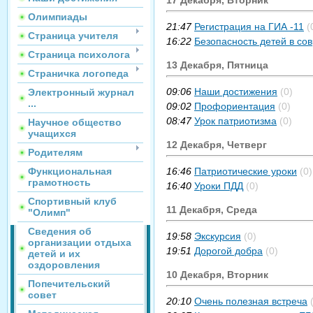
17 Декабря, Вторник
Олимпиады
21:47
Регистрация на ГИА -11
(
Страница учителя
16:22
Безопасность детей в с
Страница психолога
13 Декабря, Пятница
Страничка логопеда
09:06
Наши достижения
(0)
Электронный журнал
...
09:02
Профориентация
(0)
08:47
Урок патриотизма
(0)
Научное общество
учащихся
12 Декабря, Четверг
Родителям
Функциональная
16:46
Патриотические уроки
(0)
грамотность
16:40
Уроки ПДД
(0)
Спортивный клуб
11 Декабря, Среда
"Олимп"
Сведения об
19:58
Экскурсия
(0)
организации отдыха
19:51
Дорогой добра
(0)
детей и их
оздоровления
10 Декабря, Вторник
Попечительский
совет
20:10
Очень полезная встреча