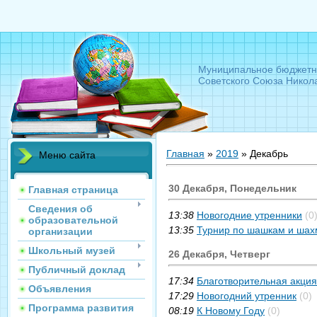
Муниципальное бюджетн
Советского Союза Никол
Главная
»
2019
»
Декабрь
Меню сайта
30 Декабря, Понедельник
Главная страница
Сведения об
13:38
Новогодние утренники
(0
образовательной
13:35
Турнир по шашкам и ша
организации
Школьный музей
26 Декабря, Четверг
Публичный доклад
17:34
Благотворительная акция
Объявления
17:29
Новогодний утренник
(0)
Программа развития
08:19
К Новому Году
(0)