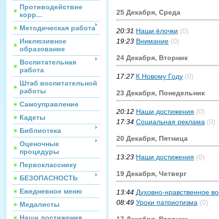
Противодействие
25 Декабря, Среда
корр...
Методическая работа
20:31
Наши ёлочки
(0)
Инклюзивное
19:23
Внимание
(0)
образование
24 Декабря, Вторник
Воспитательная
работа
17:27
К Новому Году
(0)
Штаб воспитательной
работы
23 Декабря, Понедельник
Самоуправление
20:12
Наши достижения
(0)
Кадеты
17:34
Социальная реклама
(0)
Библиотека
20 Декабря, Пятница
Оценочные
процедуры
13:23
Наши достижения
(0)
Первокласснику
19 Декабря, Четверг
БЕЗОПАСНОСТЬ
Ежедневное меню
13:44
Духовно-нравственное в
08:49
Уроки патриотизма
(0)
Медалисты
Наши достижения