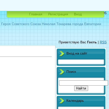
Четверг, 06.08.2026, 07:05
Главная
Регистрация
Вход
ероя Советского Союза Николая Токарева города Евпатории
Приветствую Вас
Гость
|
RSS
Вход на сайт
Поиск
Календарь