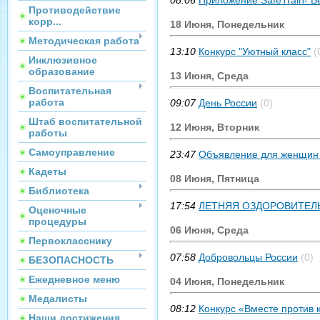
08:06
Приложение SafeTrain- Б
Противодействие
корр...
18 Июня, Понедельник
Методическая работа
13:10
Конкурс "Уютный класс"
(
Инклюзивное
образование
13 Июня, Среда
Воспитательная
работа
09:07
День России
(0)
Штаб воспитательной
12 Июня, Вторник
работы
Самоуправление
23:47
Объявление для женщин 
Кадеты
08 Июня, Пятница
Библиотека
17:54
ЛЕТНЯЯ ОЗДОРОВИТЕЛ
Оценочные
процедуры
06 Июня, Среда
Первокласснику
07:58
Добровольцы России
(0)
БЕЗОПАСНОСТЬ
Ежедневное меню
04 Июня, Понедельник
Медалисты
08:12
Конкурс «Вместе против 
Наши достижения