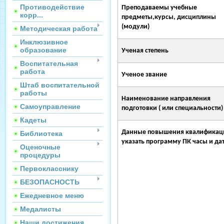
Противодействие
Преподаваемы учебные
корр...
предметы,курсы, дисциплины
(модули)
Методическая работа
Инклюзивное
образование
Ученая степень
Воспитательная
работа
Ученое звание
Штаб воспитательной
работы
Наименование направления
Самоуправление
подготовки ( или специальности)
Кадеты
Данные повышения квалификаци
Библиотека
указать программу ПК часы и дат
Оценочные
процедуры
Первокласснику
БЕЗОПАСНОСТЬ
Ежедневное меню
Медалисты
Наши достижения