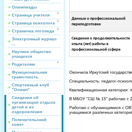
Олимпиады
Страница учителя
Данные о профессиональной
Страница психолога
переподготовке
Страничка логопеда
Сведения о продолжительности
Электронный журнал
...
опыта (лет) работы в
профессионлаьной ссфере
Научное общество
учащихся
Родителям
Окончила Иркутский государстве
Функциональная
грамотность
Специальность: педагог-психоло
Спортивный клуб
"Олимп"
Квалификационная категория: п
Сведения об
В МБОУ "СШ № 15" работаю с 200
организации отдыха
детей и их
Работаю с обучающимися с ОВЗ
оздоровления
учащимися различных категори
Попечительский
совет