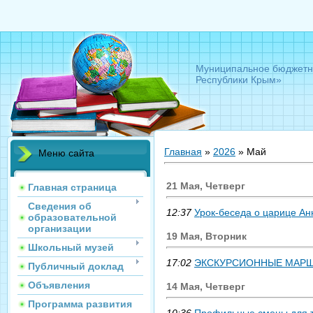
Муниципальное бюджетно
Республики Крым»
Главная
»
2026
»
Май
Меню сайта
21 Мая, Четверг
Главная страница
Сведения об
12:37
Урок-беседа о царице Ан
образовательной
организации
19 Мая, Вторник
Школьный музей
17:02
ЭКСКУРСИОННЫЕ МАР
Публичный доклад
Объявления
14 Мая, Четверг
Программа развития