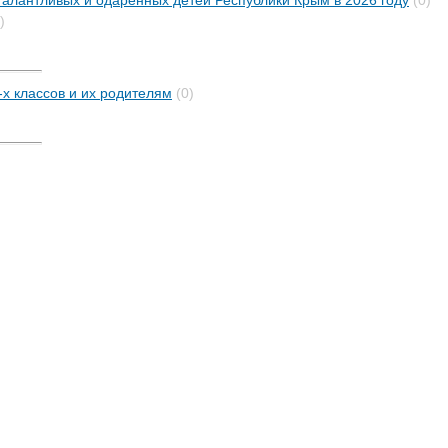
алантливых и одаренных детей Республики Крым в 2026 году
(0)
)
х классов и их родителям
(0)