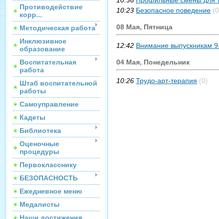
10:36
Профильные смены для т
Противодействие
10:23
Безопасное поведение
(0
корр...
08 Мая, Пятница
Методическая работа
Инклюзивное
12:42
Внимание выпускникам 9-
образование
Воспитательная
04 Мая, Понедельник
работа
10:26
Трудо-арт-терапия
(0)
Штаб воспитательной
работы
Самоуправление
Кадеты
Библиотека
Оценочные
процедуры
Первокласснику
БЕЗОПАСНОСТЬ
Ежедневное меню
Медалисты
Наши достижения