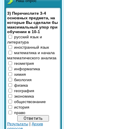
Наш опрос
3) Перечислите 3-4
основных предмета, на
которые Вы сделали бы
максимальный упор при
обучении в 10-1
русский язык и
литература
иностранный язык
математика и начала
математического анализа
геометрия
информатика
химия
биология
физика
география
экономика
обществознание
история
право
Результаты
|
Архив
опросов