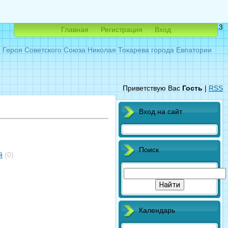
Суббота, 08.08.2026, 05:13
Главная
Регистрация
Вход
ероя Советского Союза Николая Токарева города Евпатории
Приветствую Вас
Гость
|
RSS
Вход на сайт
Поиск
й
(0)
Календарь