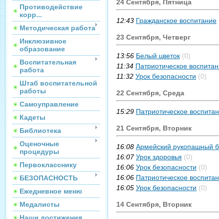
24 Сентября, Пятница
Противодействие
корр...
12:43
Гражданское воспитание
Методическая работа
23 Сентября, Четверг
Инклюзивное
образование
13:56
Белый цветок
(0)
Воспитательная
11:34
Патриотическое воспита
работа
11:32
Урок безопасности
(0)
Штаб воспитательной
работы
22 Сентября, Среда
Самоуправление
15:29
Патриотическое воспита
Кадеты
21 Сентября, Вторник
Библиотека
Оценочные
16:08
Армейский рукопашный 
процедуры
16:07
Урок здоровья
(0)
Первокласснику
16:06
Урок безопасности
(0)
16:06
Патриотическое воспита
БЕЗОПАСНОСТЬ
16:05
Урок безопасности
(0)
Ежедневное меню
Медалисты
14 Сентября, Вторник
Наши достижения