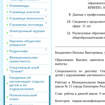
образовате
Олимпиады
КРИППО, 08
Страница учителя
Данные о профессиона
Страница психолога
Сведения о продолжит
Страничка логопеда
сфере. 15 лет
Электронный журнал
Реализуемые образова
...
общеобразовательная
Научное общество
учащихся
______________________________
Родителям
Богданович Натальи Викторовны, у
Функциональная
Образование: Высшее, закончила
грамотность
выпуска.
Спортивный клуб
"Олимп"
Специальность по диплому:
Ол
детей с нарушениями умственного
Сведения об
организации отдыха
Работаю в Муниципальном бюдже
детей и их
школа № 15 города Евпатории Рес
оздоровления
Стаж работы в данной школе: 9 ле
Попечительский
совет
Категория: первая квалификацион