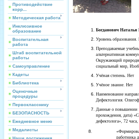
Противодействие
корр...
Методическая работа
Инклюзивное
Богданович Наталья
образование
Воспитательная
Уровень образования.
работа
Преподаваемые учебны
Штаб воспитательной
альтернативная комму
работы
Окружающий природны
Самоуправление
социальный мир, Изобр
Кадеты
Учёная степень. Нет
Библиотека
Учёное звание. Нет
Оценочные
Наименование направл
процедуры
Дефектология. Олигофр
Первокласснику
Данные о повышении к
БЕЗОПАСНОСТЬ
прохождения, дата) «С
Ежедневное меню
дефектолога», 72 час
Медалисты
«Формирова
работника 
Наши достижения