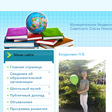
Муниципальное бюджетн
Советского Союза Никол
Богданович Н.В.
Меню сайта
Главная страница
Сведения об
образовательной
организации
Школьный музей
Публичный доклад
Объявления
Программа развития