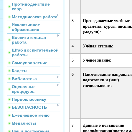
Противодействие
корр...
Методическая работа
3
Преподаваемые учебные
Инклюзивное
предметы, курсы, дисци
образование
(модули):
Воспитательная
работа
4
Учёная степень:
Штаб воспитательной
работы
5
Учёное звание:
Самоуправление
Кадеты
6
Наименование направлен
Библиотека
подготовки и (или)
специальности:
Оценочные
процедуры
Первокласснику
БЕЗОПАСНОСТЬ
Ежедневное меню
Медалисты
7
Данные о повышении
квалификации(программ
Наши достижения