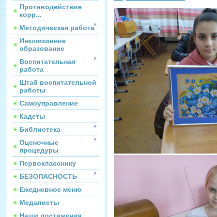
Противодействие
корр...
Методическая работа
Инклюзивное
образование
Воспитательная
работа
Штаб воспитательной
работы
Самоуправление
Кадеты
Библиотека
Оценочные
процедуры
Первокласснику
БЕЗОПАСНОСТЬ
Ежедневное меню
Медалисты
Наши достижения