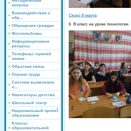
Методическая
копилка
Взаимодействие с
Скоро 8 марта
обр...
6 В класс на уроке технологии
Обращения граждан
Фотоальбомы
Информационные
ресурсы
Телефоны горячей
линии
Обратная связь
Охрана труда
Система выявления,
п...
Навигаторы детства
Школьный театр
Национальный проект
образования
Классы
образовательной