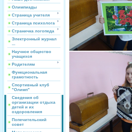
Олимпиады
Страница учителя
Страница психолога
Страничка логопеда
Электронный журнал
...
Научное общество
учащихся
Родителям
Функциональная
грамотность
Спортивный клуб
"Олимп"
Сведения об
организации отдыха
детей и их
оздоровления
Попечительский
совет