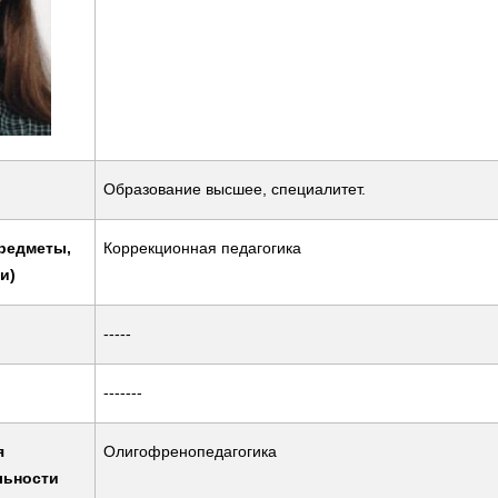
Образование высшее, специалитет.
редметы,
Коррекционная педагогика
и)
-----
-------
я
Олигофренопедагогика
льности