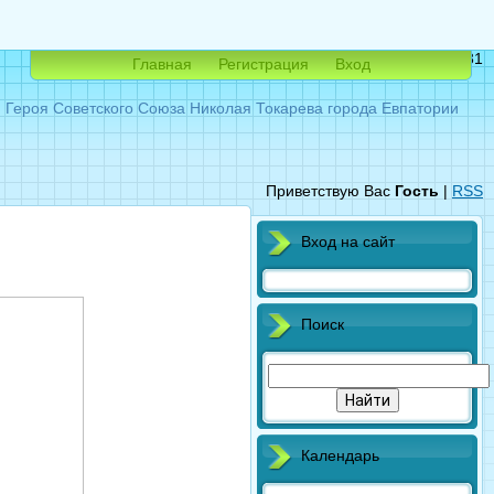
Суббота, 08.08.2026, 13:31
Главная
Регистрация
Вход
ероя Советского Союза Николая Токарева города Евпатории
Приветствую Вас
Гость
|
RSS
Вход на сайт
Поиск
Календарь