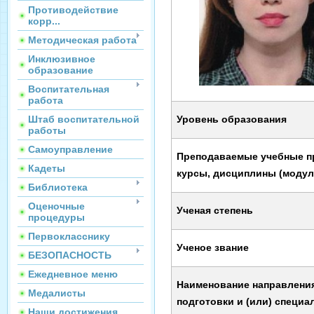
Противодействие
корр...
Методическая работа
Инклюзивное
образование
Воспитательная
работа
Штаб воспитательной
Уровень образования
работы
Самоуправление
Преподаваемые учебные п
Кадеты
курсы, дисциплины (модул
Библиотека
Оценочные
Ученая степень
процедуры
Первокласснику
Ученое звание
БЕЗОПАСНОСТЬ
Ежедневное меню
Наименование направлени
Медалисты
подготовки и (или) специа
Наши достижения