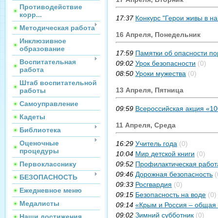
Противодействие
корр...
17:37
Конкурс "Герои живы в н
Методическая работа
16 Апреля, Понедельник
Инклюзивное
образование
17:59
Памятки об опасности по
Воспитательная
09:02
Урок безопасности
(0)
работа
08:50
Уроки мужества
(0)
Штаб воспитательной
13 Апреля, Пятница
работы
Самоуправление
09:59
Всероссийская акция «1
Кадеты
11 Апреля, Среда
Библиотека
Оценочные
16:29
Учитель года
(0)
процедуры
10:04
Мир детской книги
(0)
Первокласснику
09:52
Профилактическая работ
09:46
Дорожная безопасность
(
БЕЗОПАСНОСТЬ
09:33
Росгвардия
(0)
Ежедневное меню
09:15
Безопасность на воде
(0)
Медалисты
09:14
«Крым и Россия – общая
09:02
Зимний субботник
(0)
Наши достижения