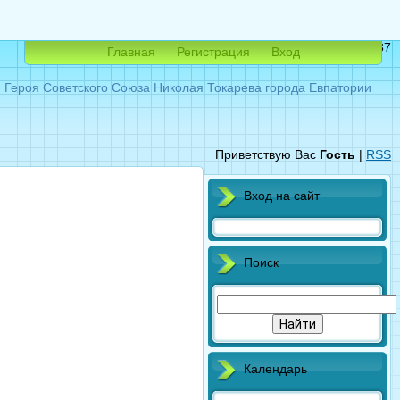
Суббота, 08.08.2026, 18:37
Главная
Регистрация
Вход
ероя Советского Союза Николая Токарева города Евпатории
Приветствую Вас
Гость
|
RSS
Вход на сайт
Поиск
Календарь