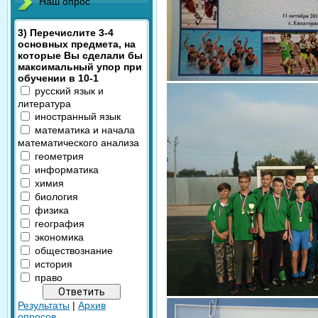
Наш опрос
3) Перечислите 3-4
основных предмета, на
которые Вы сделали бы
максимальный упор при
обучении в 10-1
русский язык и
литература
иностранный язык
математика и начала
математического анализа
геометрия
информатика
химия
биология
физика
география
экономика
обществознание
история
право
Результаты
|
Архив
опросов