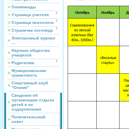
Олимпиады
Окт
ябрь
Ноябрь
Д
Страница учителя
Страница психолога
Соревнования
Страничка логопеда
по легкой
атлетике (бег
Электронный журнал
60м.,1000м.)
...
Научное общество
учащихся
«Веселые
Родителям
старты»
Функциональная
грамотность
Пе
Спортивный клуб
ш
"Олимп"
нас
Сведения об
т
организации отдыха
детей и их
оздоровления
Попечительский
совет