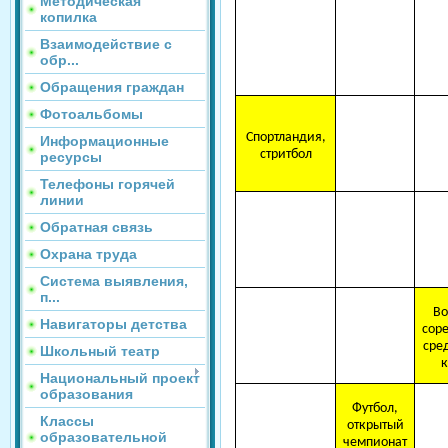
Методическая
копилка
Взаимодействие с
обр...
Обращения граждан
Фотоальбомы
Спортландия,
Информационные
стритбол
ресурсы
Телефоны горячей
линии
Обратная связь
Охрана труда
Система выявления,
п...
Во
Навигаторы детства
сор
сред
Школьный театр
к
Национальный проект
образования
Футбол,
Классы
открытый
образовательной
чемпионат