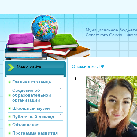
Муниципальное бюджетн
Советского Союза Никол
Олексиенко Л.Ф.
Меню сайта
1
Главная страница
Сведения об
образовательной
организации
Школьный музей
Публичный доклад
Объявления
Программа развития