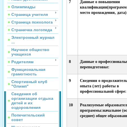
7
Данные о повышении
Олимпиады
квалификации(программа
место прохождения, дата)
Страница учителя
Страница психолога
Страничка логопеда
Электронный журнал
...
Научное общество
учащихся
8
Данные о профессиональ
Родителям
переподготовке:
Функциональная
грамотность
9
Сведения о продолжител
Спортивный клуб
опыта (лет) работы в
"Олимп"
профессиональной 
Сведения об
организации отдыха
детей и их
10
Реализуемые образовате
оздоровления
программы:начальное (ос
Попечительский
среднее) общее образован
совет