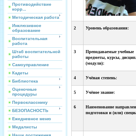
Противодействие
корр...
Методическая работа
Инклюзивное
2
Уровень образования:
образование
Воспитательная
работа
Штаб воспитательной
3
Преподаваемые учебные
работы
предметы, курсы, дисци
(модули):
Самоуправление
Кадеты
4
Учёная степень:
Библиотека
Оценочные
5
Учёное звание:
процедуры
Первокласснику
6
Наименование направле
БЕЗОПАСНОСТЬ
подготовки и (или) специ
Ежедневное меню
Медалисты
Наши достижения