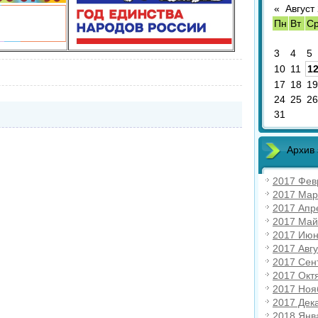
«
Август
Пн
Вт
С
3
4
5
10
11
1
17
18
19
24
25
26
31
Архив
2017 Фев
2017 Мар
2017 Апр
2017 Май
2017 Июн
2017 Авгу
2017 Сен
2017 Окт
2017 Ноя
2017 Дек
2018 Янв