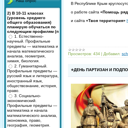
Наш опрос
В Республике Крым круглосут
о работе сайта
«Помощь ряд
2) В 10-11 классах
(уровень среднего
и сайта
«Твоя территория»
общего образования)
планирую обучаться по
следующим профилям (п
1. Естественно-
научный. Профильные
предметы — математика и
начала математического
Просмотров:
434
|
Добавил:
sch
анализа, геометрия,
химия, биология.
2. Гуманитарный.
⭐ДЕНЬ ПАРТИЗАН И ПОДПО
Профильные предметы —
русский язык и литература,
иностранный язык,
обществознание, история,
право.
3. Социально-
экономический.
Профильные предметы —
математика и начала
математического анализа,
экономика, право,
география, геометрия.