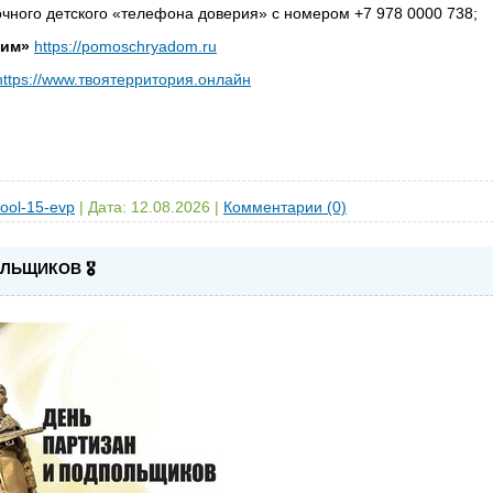
очного детского «телефона доверия» с номером +7 978 0000 738;
им»
https://pomoschryadom.ru
https://www.твоятерритория.онлайн
ool-15-evp
|
Дата:
12.08.2026
|
Комментарии (0)
ЛЬЩИКОВ 🎖