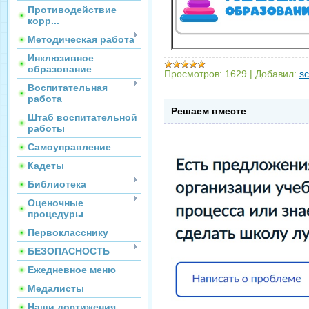
Противодействие
корр...
Методическая работа
Инклюзивное
образование
Просмотров:
1629
|
Добавил:
sc
Воспитательная
работа
Решаем вместе
Штаб воспитательной
работы
Самоуправление
Кадеты
Библиотека
Оценочные
процедуры
Первокласснику
БЕЗОПАСНОСТЬ
Ежедневное меню
Медалисты
Наши достижения