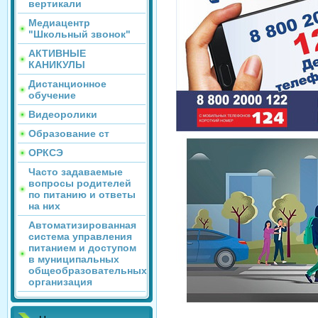
вертикали
Медиацентр
"Школьный звонок"
АКТИВНЫЕ
КАНИКУЛЫ
Дистанционное
обучение
Видеоролики
Образование ст
ОРКСЭ
Часто задаваемые
вопросы родителей
по питанию и ответы
на них
Автоматизированная
система управления
питанием и доступом
в муниципальных
общеобразовательных
организация