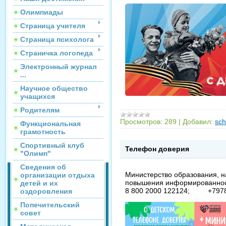
Олимпиады
Страница учителя
Страница психолога
Страничка логопеда
Электронный журнал
...
Научное общество
учащихся
Родителям
Просмотров:
289
|
Добавил:
sch
Функциональная
грамотность
Спортивный клуб
Телефон доверия
"Олимп"
Сведения об
Министерство образования, н
организации отдыха
повышения информированности
детей и их
8 800 2000 122124; +7978 00
оздоровления
Попечительский
совет