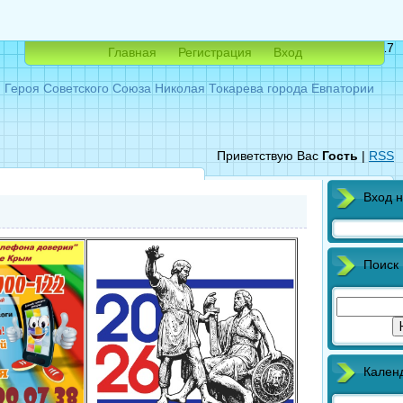
Четверг, 06.08.2026, 03:17
Главная
Регистрация
Вход
ероя Советского Союза Николая Токарева города Евпатории
Приветствую Вас
Гость
|
RSS
Вход н
Поиск
Кален