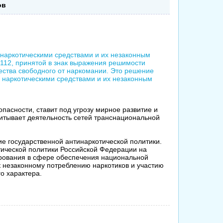
ов
наркотическими средствами и их незаконным
112, принятой в знак выражения решимости
ества свободного от наркомании. Это решение
 наркотическими средствами и их незаконным
асности, ставит под угрозу мирное развитие и
питывает деятельность сетей транснациональной
е государственной антинаркотической политики.
тической политики Российской Федерации на
ирования в сфере обеспечения национальной
 незаконному потреблению наркотиков и участию
го характера.