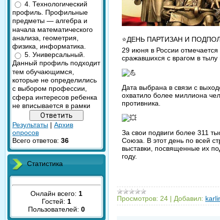
4. Технологический
профиль. Профильные
предметы — алгебра и
начала математического
анализа, геометрия,
⭐ДЕНЬ ПАРТИЗАН И ПОДПОЛ
физика, информатика.
29 июня в России отмечается
5. Универсальный.
сражавшихся с врагом в тылу
Данный профиль подходит
тем обучающимся,
которые не определились
Дата выбрана в связи с выхо
с выбором профессии,
охватило более миллиона чел
сфера интересов ребенка
противника.
не вписывается в рамки
Результаты
|
Архив
опросов
За свои подвиги более 311 т
Всего ответов:
36
Союза. В этот день по всей 
выставки, посвященные их по
году.
Статистика
Онлайн всего:
1
Просмотров:
24
|
Добавил:
karl
Гостей:
1
Пользователей:
0