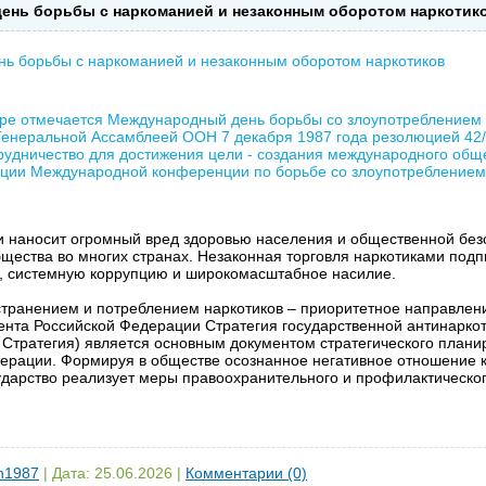
день борьбы с наркоманией и незаконным оборотом наркотик
нь борьбы с наркоманией и незаконным оборотом наркотиков
ире отмечается Международный день борьбы со злоупотреблением 
Генеральной Ассамблеей ООН 7 декабря 1987 года резолюцией 42/
трудничество для достижения цели - создания международного общ
ации Международной конференции по борьбе со злоупотреблением
 наносит огромный вред здоровью населения и общественной безоп
щества во многих странах. Незаконная торговля наркотиками под
и, системную коррупцию и широкомасштабное насилие.
транением и потреблением наркотиков – приоритетное направлени
нта Российской Федерации Стратегия государственной антинарко
– Стратегия) является основным документом стратегического план
ерации. Формируя в обществе осознанное негативное отношение к
сударство реализует меры правоохранительного и профилактическо
in1987
|
Дата:
25.06.2026
|
Комментарии (0)