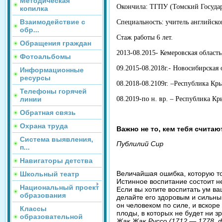
Методическая
Окончила: ТГПУ (Томский Государ
копилка
Взаимодействие с
Специальность: учитель английско
обр...
Стаж работы 6 лет.
Обращения граждан
2013-08.2015- Кемеровская обла
Фотоальбомы
09.2015-08.2018г.- Новосибирска
Информационные
ресурсы
08.2018-08.2109г. –Республика 
Телефоны горячей
08.2019-по н. вр. – Республика 
линии
Обратная связь
Охрана труда
Важно не то, кем тебя считают
Система выявления,
Публилий Сир
п...
Навигаторы детства
Величайшая ошибка, которую то
Школьный театр
Истинное воспитание состоит не
Национальный проект
Если вы хотите воспитать ум ва
образования
делайте его здоровым и сильным;
он человеком по силе, и вскоре
Классы
плоды, в которых не будет ни з
образовательной
Жак Жак Руссо (1712 — 1778, 