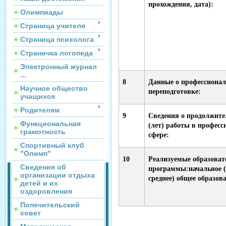
прохождения, дата):
Олимпиады
Страница учителя
Страница психолога
Страничка логопеда
Электронный журнал
...
8
Данные о профессиона
Научное общество
переподготовке:
учащихся
Родителям
9
Сведения о продолжите
Функциональная
(лет) работы в професс
грамотность
сфере:
Спортивный клуб
"Олимп"
10
Реализуемые образоват
Сведения об
программы:начальное (
организации отдыха
среднее) общее образов
детей и их
оздоровления
Попечительский
совет