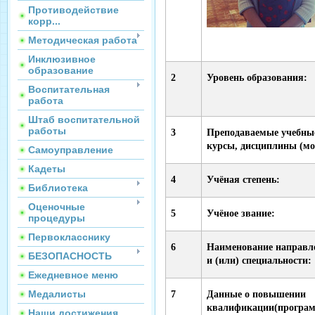
Противодействие
корр...
Методическая работа
Инклюзивное
образование
2
Уровень образования:
Воспитательная
работа
Штаб воспитательной
работы
3
Преподаваемые учебны
курсы, дисциплины (мо
Самоуправление
Кадеты
4
Учёная степень:
Библиотека
Оценочные
5
Учёное звание:
процедуры
Первокласснику
6
Наименование направл
БЕЗОПАСНОСТЬ
и (или) специальности:
Ежедневное меню
Медалисты
7
Данные о повышении
квалификации(программ
Наши достижения