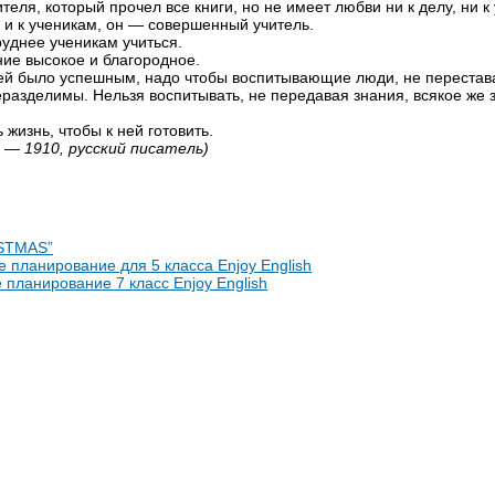
теля, который прочел все книги, но не имеет любви ни к делу, ни к
у и к ученикам, он — совершенный учитель.
руднее ученикам учиться.
ние высокое и благородное.
тей было успешным, надо чтобы воспитывающие люди, не перестава
еразделимы. Нельзя воспитывать, не передавая знания, всякое же 
 жизнь, чтобы к ней готовить.
 — 1910, русский писатель)
STMAS”
 планирование для 5 класса Enjoy English
планирование 7 класс Enjoy English