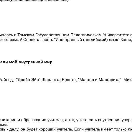
учалась в Томском Государственном Педагогическом Университетею
кого языка! Специальность "Иностранный (английский) язык" Кафед
али мой внутренний мир
Уайльд, "Джейн Эйр" Шарлотта Бронте, "Мастер и Маргарита" Миха
спитание и образование учителя, а тот, у кого есть внутренняя увере
иным.
вь к делу, он будет хороший учитель. Если учитель имеет только люб