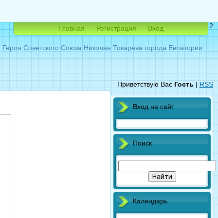
Суббота, 08.08.2026, 16:12
Главная
Регистрация
Вход
ероя Советского Союза Николая Токарева города Евпатории
Приветствую Вас
Гость
|
RSS
Вход на сайт
Поиск
Календарь