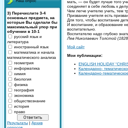
Наш опрос
мать, — он будет лучше того учи
соединяет в себе любовь к дел
Чем легче учителю учить, тем т
3) Перечислите 3-4
Призвание учителя есть призва
основных предмета, на
Для того, чтобы воспитание де
которые Вы сделали бы
И воспитание, и образование н
максимальный упор при
воспитательно.
обучении в 10-1
Воспитателю надо глубоко знать
русский язык и
Лев Николаевич Толстой (1828
литература
Мой сайт
иностранный язык
математика и начала
Мои публикации:
математического анализа
геометрия
ENGLISH HOLIDAY “CHRI
информатика
Календарно- тематическое
Календарно-тематическое 
химия
биология
физика
география
экономика
обществознание
история
право
Результаты
|
Архив
опросов