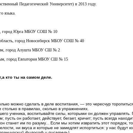
ственный Педагогический Университет) в 2013 году.
го языка.
сть, город Юрга МБОУ СОШ № 10
я область, город Новосибирск МБОУ СОШ № 40
Крым, город Алушта МБОУ СШ № 2
Крым, город Евпатория МБОУ СШ № 15
,а кто ты на самом деле.
лько можно сделать в деле воспитания, — это чересчур торопитьс
 столько в правилах, сколько в упражнениях.
шего ученика, воспитывайте силы, которыми он должен управлять. 
 пусть он работает, действует, бегает, кричит; пусть всегда находи
 он станет им по разуму... Если мы хотим извратить этот порядок, 
релости, ни вкуса и которые не замедлят испортиться: у нас будут 
французский философ и писатель)