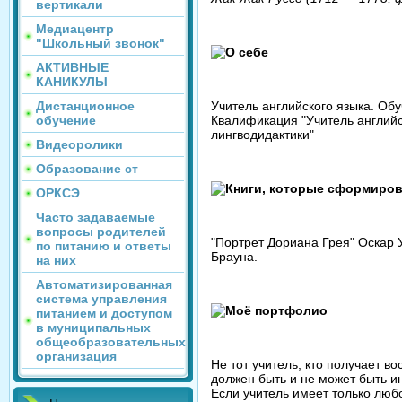
вертикали
Медиацентр
"Школьный звонок"
О себе
АКТИВНЫЕ
КАНИКУЛЫ
Учитель английского языка. Об
Дистанционное
Квалификация "Учитель английс
обучение
лингводидактики"
Видеоролики
Образование ст
Книги, которые сформиров
ОРКСЭ
Часто задаваемые
вопросы родителей
"Портрет Дориана Грея" Оскар 
по питанию и ответы
Брауна.
на них
Автоматизированная
система управления
Моё портфолио
питанием и доступом
в муниципальных
общеобразовательных
организация
Не тот учитель, кто получает во
должен быть и не может быть 
Если учитель имеет только любо