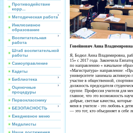
Противодействие
корр...
Методическая работа
Инклюзивное
образование
Воспитательная
работа
Говейнович Анна Владимировна
Штаб воспитательной
работы
Я, Бодюл Анна Владимировна, ра
15» с 2017 года. Закончила Евпат
Самоуправление
по направлению « начальное обра
«Магистратура» направление: «Пра
Кадеты
университете занимала активную
Библиотека
участие в общественной, спортивн
должность председателя студенческ
Оценочные
группе. Профессия учителя для мен
процедуры
главное, что это возможность нау
Первокласснику
добрые, светлые качества, которые
меня в учителе - это любовь к дет
БЕЗОПАСНОСТЬ
— это тот, кто объединяет в себе 
Ежедневное меню
Медалисты
Наши достижения