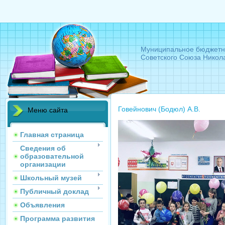
Муниципальное бюджетн
Советского Союза Никол
Говейнович (Бодюл) А.В.
Меню сайта
Главная страница
Сведения об
образовательной
организации
Школьный музей
Публичный доклад
Объявления
Программа развития