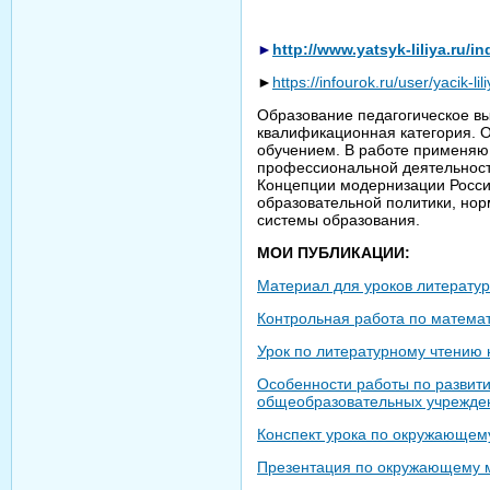
►
http://www.yatsyk-liliya.ru/
►
https://infourok.ru/user/yacik-li
Образование педагогическое вы
квалификационная категория. О
обучением. В работе применяю
профессиональной деятельнос
Концепции модернизации Росси
образовательной политики, но
системы образования.
МОИ ПУБЛИКАЦИИ:
Материал для уроков литератур
Контрольная работа по матема
Урок по литературному чтению
Особенности работы по развити
общеобразовательных учрежден
Конспект урока по окружающему
Презентация по окружающему ми