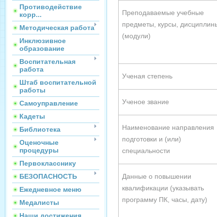
Противодействие
Преподаваемые учебные
корр...
предметы, курсы, дисциплин
Методическая работа
(модули)
Инклюзивное
образование
Воспитательная
работа
Ученая степень
Штаб воспитательной
работы
Ученое звание
Самоуправление
Кадеты
Наименование направления
Библиотека
подготовки и (или)
Оценочные
процедуры
специальности
Первокласснику
БЕЗОПАСНОСТЬ
Данные о повышении
квалификации (указывать
Ежедневное меню
программу ПК, часы, дату)
Медалисты
Наши достижения