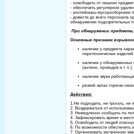
- освободить от лишних предме
- обеспечить регулярное удале
- контейнеры-мусоросборники п
- довести до всего персонала 
обнаружении подозрительных пр
При обнаружении предмета,
Основные признаки взрывооп
наличие у предмета хара
пиротехнических изделий 
наличие у обнаруженных 
(антенн, проводов и т. п.);
наличие звука работающе
резкий запах горюче-сма
Действия:
1.Не подходить, не трогать, н
2. Воздержаться от использован
3. Немедленно сообщить по те
4. Зафиксировать время и мест
5. Освободить от людей опасну
6. По возможности обеспечить 
7. Организовать экстренную эв