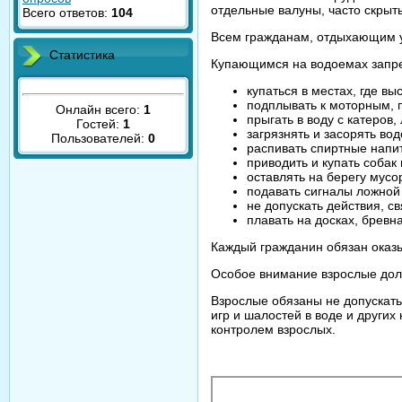
отдельные валуны, часто скрыт
Всего ответов:
104
Всем гражданам, отдыхающим у
Статистика
Купающимся на водоемах запр
купаться в местах, где 
подплывать к моторным, 
Онлайн всего:
1
прыгать в воду с катеров
Гостей:
1
загрязнять и засорять во
Пользователей:
0
распивать спиртные напит
приводить и купать собак
оставлять на берегу мусо
подавать сигналы ложной 
не допускать действия, 
плавать на досках, бревн
Каждый гражданин обязан оказ
Особое внимание взрослые дол
Взрослые обязаны не допускать
игр и шалостей в воде и други
контролем взрослых.