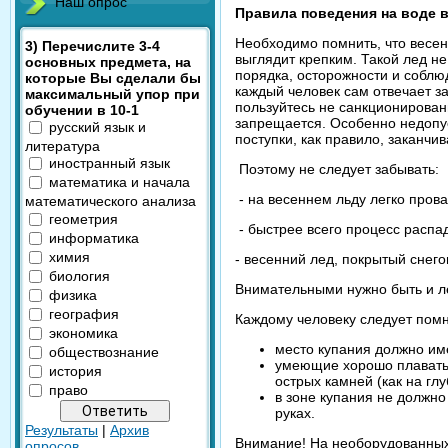
Наш опрос
Правила поведения на воде в
Необходимо помнить, что весен
3) Перечислите 3-4
выглядит крепким. Такой лед не
основных предмета, на
порядка, осторожности и соблю
которые Вы сделали бы
каждый человек сам отвечает з
максимальный упор при
пользуйтесь не санкционирова
обучении в 10-1
запрещается. Особенно недопус
русский язык и
поступки, как правило, заканчи
литература
иностранный язык
Поэтому не следует забывать:
математика и начала
- на весеннем льду легко прова
математического анализа
геометрия
- быстрее всего процесс распад
информатика
химия
- весенний лед, покрытый снег
биология
Внимательными нужно быть и л
физика
география
Каждому человеку следует помн
экономика
место купания должно име
обществознание
умеющие хорошо плавать и
история
острых камней (как на глу
право
в зоне купания не должно
руках.
Результаты
|
Архив
Внимание! На необорудованных 
опросов