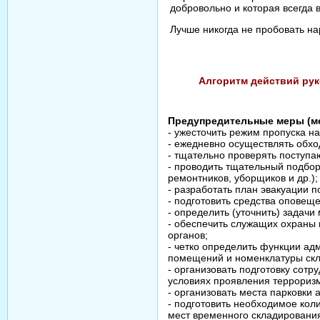
добровольно и которая всегда 
Лучше никогда не пробовать нар
Алгоритм действий ру
Предупредительные меры (м
- ужесточить режим пропуска на
- ежедневно осуществлять обх
- тщательно проверять поступа
- проводить тщательный подбор
ремонтников, уборщиков и др.);
- разработать план эвакуации 
- подготовить средства оповещ
- определить (уточнить) задачи
- обеспечить служащих охраны 
органов;
- четко определить функции ад
помещений и номенклатуры скл
- организовать подготовку сот
условиях проявления террориз
- организовать места парковки
- подготовить необходимое кол
мест временного складирования,