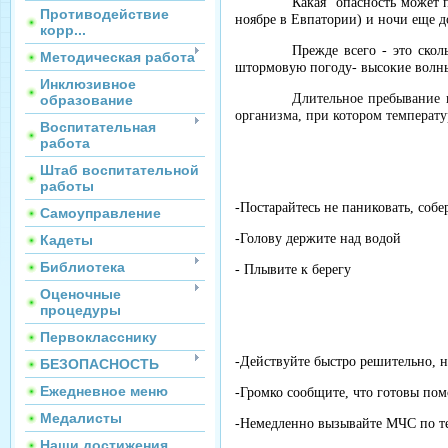
Какая опасность может п
Противодействие
ноябре в Евпатории) и ночи еще д
корр...
Прежде всего - это скол
Методическая работа
штормовую погоду- высокие волн
Инклюзивное
Длительное пребывание 
образование
организма, при котором температу
Воспитательная
работа
Штаб воспитательной
работы
-Постарайтесь не паниковать, собе
Самоуправление
-Голову держите над водой
Кадеты
Библиотека
- Плывите к берегу
Оценочные
процедуры
Первокласснику
-Действуйте быстро решительно, 
БЕЗОПАСНОСТЬ
Ежедневное меню
-Громко сообщите, что готовы пом
Медалисты
-Немедленно вызывайте МЧС по те
Наши достижения