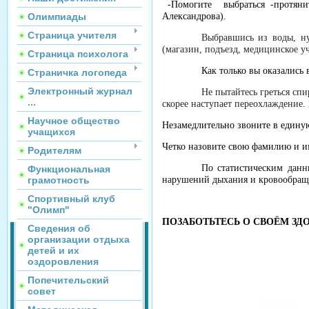
-Помогите выбраться -протянит
Александрова).
Олимпиады
Страница учителя
Выбравшись из воды, ну
(магазин, подъезд, медицинское уч
Страница психолога
Как только вы оказались
Страничка логопеда
Электронный журнал
Не пытайтесь греться сп
...
скорее наступает переохлаждение. 
Научное общество
Незамедлительно звоните в единую
учащихся
Четко назовите свою фамилию и им
Родителям
По статистическим данн
Функциональная
нарушений дыхания и кровообращ
грамотность
Спортивный клуб
"Олимп"
ПОЗАБОТЬТЕСЬ О СВОЁМ ЗД
Сведения об
организации отдыха
детей и их
оздоровления
Попечительский
совет