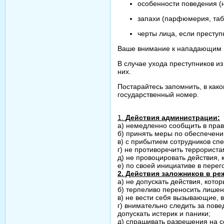
особенности поведения (не
запахи (парфюмерия, таба
черты лица, если преступн
Ваше внимание к нападающим н
В случае ухода преступников и
них.
Постарайтесь запомнить, в как
государственный номер.
1.
Действия администрации:
а) немедленно сообщить в прав
б) принять меры по обеспечен
в) с прибытием сотрудников 
г) не противоречить террорист
д) не провоцировать действия,
е) по своей инициативе в перег
2. Действия заложников в р
а) не допускать действия, кот
б) терпеливо переносить лишен
в) не вести себя вызывающие, 
г) внимательно следить за пов
допускать истерик и паники;
д) спрашивать разрешения на с