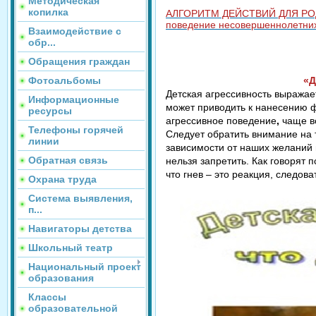
Методическая
копилка
АЛГОРИТМ ДЕЙСТВИЙ ДЛЯ РОДИ
поведение несовершеннолетни
Взаимодействие с
обр...
Обращения граждан
Фотоальбомы
«Д
Детская агрессивность выражае
Информационные
может приводить к нанесению ф
ресурсы
агрессивное поведение
,
чаще в
Телефоны горячей
Следует обратить внимание на т
линии
зависимости от наших желаний 
Обратная связь
нельзя запретить. Как говорят 
что гнев – это реакция, следова
Охрана труда
Система выявления,
п...
Навигаторы детства
Школьный театр
Национальный проект
образования
Классы
образовательной