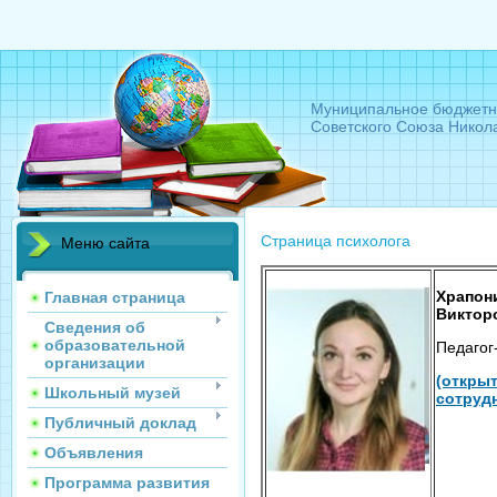
Муниципальное бюджетн
Советского Союза Никол
Страница психолога
Меню сайта
Храпон
Главная страница
Виктор
Сведения об
образовательной
Педагог
организации
(открыт
Школьный музей
сотруд
Публичный доклад
Объявления
Программа развития