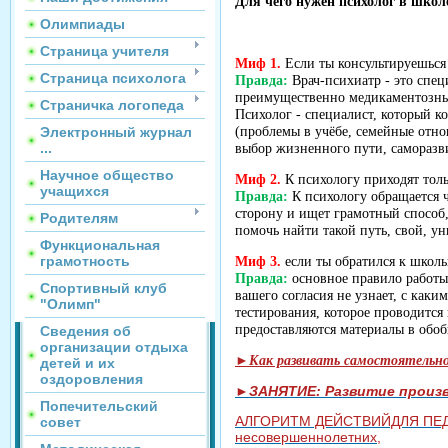
Для чего нужен психолог в шко
Олимпиады
Страница учителя
Миф 1.
Если ты консультируешься 
Страница психолога
Правда:
Врач-психиатр - это спе
преимущественно медикаментозные 
Страничка логопеда
Психолог - специалист, который к
Электронный журнал
(проблемы в учёбе, семейные отн
...
выбор жизненного пути, саморазв
Научное общество
Миф 2.
К психологу приходят тол
учащихся
Правда:
К психологу обращается ч
сторону и ищет грамотный способ
Родителям
помочь найти такой путь, свой, у
Функциональная
грамотность
Миф 3.
если ты обратился к школь
Правда:
основное правило работы
Спортивный клуб
вашего согласия не узнает, с каки
"Олимп"
тестирования, которое проводится
предоставляются материалы в обо
Сведения об
организации отдыха
►Как развивать самостоятельно
детей и их
оздоровления
►ЗАНЯТИЕ: Развитие произв
Попечительский
АЛГОРИТМ ДЕЙСТВИЙДЛЯ ПЕДАГ
совет
несовершеннолетних,