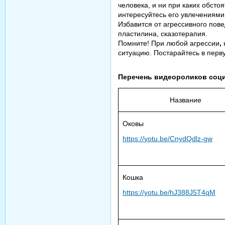
человека, и ни при каких обсто
интересуйтесь его увлечениями,
Избавится от агрессивного пове
пластилина, сказотерапия.
Помните! При любой агрессии
,
ситуацию. Постарайтесь в перв
Перечень видеороликов соц
Название
Оковы
https
://
yotu
.
be
/
CnydQdlz
-
gw
Кошка
https://yotu.be/hJ388J5T4qM