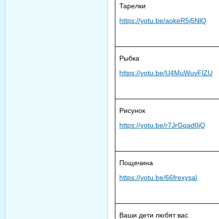
Тарелки
https://yotu.be/aokeR5j5NlQ
Рыбка
https://yotu.be/U4MuWuvFlZU
Рисунок
https://yotu.be/r7JrGqad0jQ
Пощечина
https://yotu.be/66
frexysal
Ваши дети любят вас