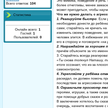
Это мимика, поведение и речь. 
Всего ответов:
104
более отчетливы, менее замаск
может пригодиться, чтобы науч
Что же нужно делать с агре
Статистика
1. Реагируйте быстро
. Если
необходимо донести до ребёнка
сами, старайтесь не кричать на
Онлайн всего:
1
изменить своему поведение, за
Гостей:
1
Пользователей:
0
человек злится. В избежании эт
его в сторону и поговорите
«на 
2. Награждайте за хорошее 
причём
объясните за что именн
3. Старайтесь всегда реагиров
«Ты снова толкнул Наташу, та
итоге осознает, что из-за плох
самоконтролю.
4. Укрепляйте у ребёнка от
раскидал, он должен помочь при
последствие за агрессивное пов
5. Ограничьте просмотр те
героями, игрушки, а также сказ
при помощи добрых сказок и ро
В заключение хотелось бы сказ
очередь, начните воспитание с 