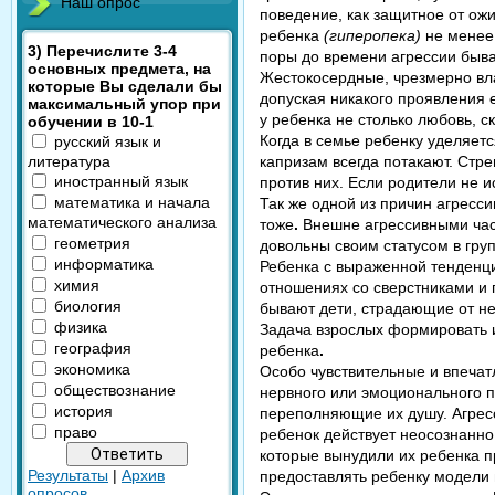
Наш опрос
поведение, как защитное от ож
ребенка
(гиперопека)
не менее 
3) Перечислите 3-4
поры до времени агрессии быва
основных предмета, на
Жестокосердные, чрезмерно вла
которые Вы сделали бы
допуская никакого проявления 
максимальный упор при
у ребенка не столько любовь, ск
обучении в 10-1
Когда в семье ребенку уделяетс
русский язык и
литература
капризам всегда потакают. Стр
иностранный язык
против них. Если родители не и
математика и начала
Так же одной из причин агресси
математического анализа
тоже
.
Внешне агрессивными
ча
геометрия
довольны своим статусом в груп
информатика
Ребенка с выраженной тенденц
химия
отношениях со сверстниками и 
биология
бывают дети, страдающие от не
физика
Задача взрослых формировать и
география
ребенка
.
экономика
Особо чувствительные и впечат
обществознание
нервного или эмоционального пе
история
переполняющие их душу. Агресс
право
ребенок действует неосознанно
которые вынудили их ребенка п
Результаты
|
Архив
предоставлять ребенку модели 
опросов