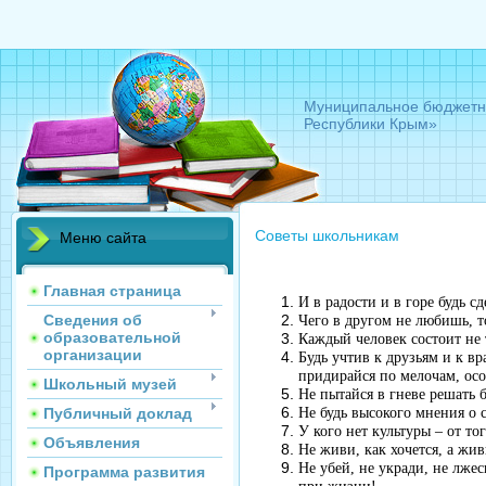
Муниципальное бюджетно
Республики Крым»
Советы школьникам
Меню сайта
Главная страница
И в радости и в горе будь 
Сведения об
Чего в другом не любишь, т
образовательной
Каждый человек состоит не 
организации
Будь учтив к друзьям и к вр
придирайся по мелочам, ос
Школьный музей
Не пытайся в гневе решать 
Публичный доклад
Не будь высокого мнения о с
У кого нет культуры – от то
Объявления
Не живи, как хочется, а жи
Не убей, не укради, не лже
Программа развития