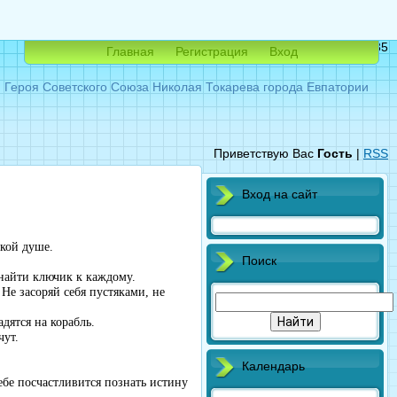
Пятница, 07.08.2026, 08:35
Главная
Регистрация
Вход
ероя Советского Союза Николая Токарева города Евпатории
Приветствую Вас
Гость
|
RSS
Вход на сайт
икой душе.
Поиск
 найти ключик к каждому.
 Не засоряй себя пустяками, не
дятся на корабль.
чут.
Календарь
ебе посчастливится познать истину