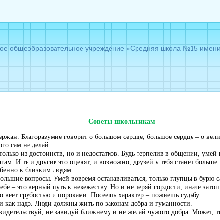
е общеобразовательное учреждение «Средняя школа №15 имени Г
Советы школьникам
сдержан. Благоразумие говорит о большом сердце, большое сердце – о вел
ого сам не делай.
только из достоинств, но и недостатков. Будь терпелив в общении, умей
агам. И те и другие это оценят, и возможно, друзей у тебя станет больше.
обенно к близким людям.
большие вопросы. Умей вовремя останавливаться, только глупцы в бурю са
ебе – это верный путь к невежеству. Но и не теряй гордости, иначе затоп
го веет грубостью и пороками. Посеешь характер – пожнешь судьбу.
ви как надо. Люди должны жить по законам добра и гуманности.
свидетельствуй, не завидуй ближнему и не желай чужого добра. Может, т