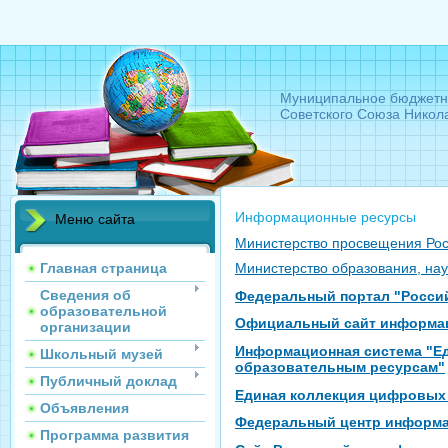
Муниципальное бюджетн
Советского Союза Никол
Информационные ресурсы
Меню сайта
Министерство просвещения Ро
Главная страница
Министерство образования, на
Сведения об
Федеральный портал "Росси
образовательной
Официальный сайт информац
организации
Информационная система "Ед
Школьный музей
образовательным ресурсам"
Публичный доклад
Единая коллекция цифровых
Объявления
Федеральный центр информа
Программа развития