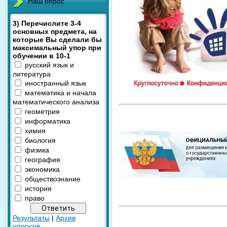
Наш опрос
3) Перечислите 3-4
основных предмета, на
которые Вы сделали бы
максимальный упор при
обучении в 10-1
русский язык и
литература
иностранный язык
математика и начала
математического анализа
геометрия
информатика
химия
биология
физика
география
экономика
обществознание
история
право
Результаты
|
Архив
опросов