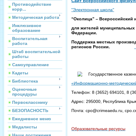
Сайт Всероссийского физкул
Противодействие
корр...
"Электронная школа"
Методическая работа
“Околица” – Всероссийский
Инклюзивное
для жителей муниципальных 
образование
Федерации.
Воспитательная
Поддержка местных производ
работа
регионов России.
Штаб воспитательной
работы
Самоуправление
Кадеты
Государственное казен
Библиотека
«Информационно-методический
Оценочные
Телефон: 8 (3652) 694101, 8 (
процедуры
Адрес: 295000, Республика Крым
Первокласснику
Почта: cpo@crimeaedu.ru, cpo.
БЕЗОПАСНОСТЬ
Ежедневное меню
Медалисты
Образовательные ресурсы
Наши достижения