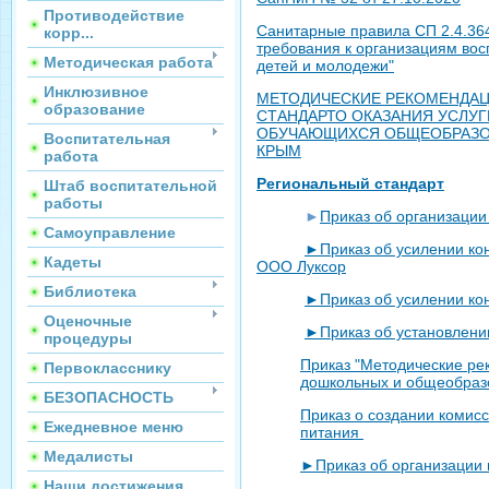
Противодействие
Санитарные правила СП 2.4.36
корр...
требования к организациям вос
Методическая работа
детей и молодежи"
Инклюзивное
МЕТОДИЧЕСКИЕ РЕКОМЕНДА
образование
СТАНДАРТО ОКАЗАНИЯ УСЛУ
ОБУЧАЮЩИХСЯ ОБЩЕОБРАЗО
Воспитательная
КРЫМ
работа
Региональный стандарт
Штаб воспитательной
работы
►
Приказ об организации
Самоуправление
►Приказ об усилении кон
Кадеты
ООО Луксор
Библиотека
►Приказ об усилении кон
Оценочные
►Приказ об установлении
процедуры
Приказ "Методические ре
Первокласснику
дошкольных и общеобраз
БЕЗОПАСНОСТЬ
Приказ о создании комис
Ежедневное меню
питания
Медалисты
►Приказ об организации
Наши достижения