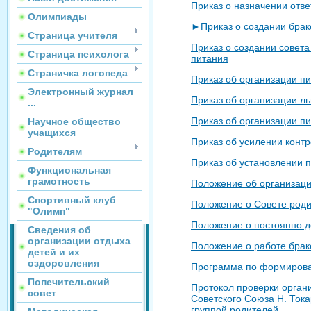
Приказ о назначении отве
Олимпиады
►Приказ о создании бра
Страница учителя
Приказ о создании совета
Страница психолога
питания
Страничка логопеда
Приказ об организации пи
Электронный журнал
Приказ об организации ль
...
Приказ об организации п
Научное общество
учащихся
Приказ об усилении контр
Родителям
Приказ об установлении п
Функциональная
грамотность
Положение об организаци
Спортивный клуб
Положение о Совете роди
"Олимп"
Положение о постоянно 
Сведения об
организации отдыха
Положение о работе бра
детей и их
оздоровления
Программа по формирова
Попечительский
Протокол проверки орган
совет
Советского Союза Н. Тока
группой родителей