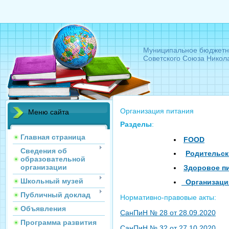
Муниципальное бюджетн
Советского Союза Никол
Организация питания
Меню сайта
Разделы
:
Главная страница
FOOD
Сведения об
Родительск
образовательной
организации
Здоровое п
Школьный музей
Организация
Публичный доклад
Нормативно-правовые акты:
Объявления
СанПиН № 28 от 28.09.2020
Программа развития
СанПиН № 32 от 27.10.2020