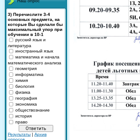
Наш опрос
3) Перечислите 3-4
основных предмета, на
которые Вы сделали бы
максимальный упор при
обучении в 10-1
русский язык и
литература
иностранный язык
математика и начала
математического анализа
геометрия
информатика
химия
биология
физика
география
экономика
обществознание
история
право
Результаты
|
Архив
опросов