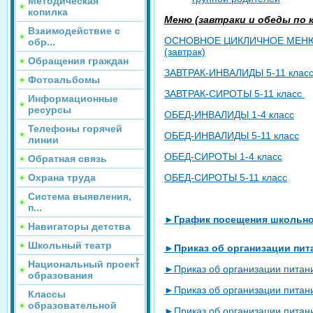
Методическая
копилка
Меню (завтраки и обеды по 
Взаимодействие с
ОСНОВНОЕ ЦИКЛИЧНОЕ МЕНЮ
обр...
(завтрак)
Обращения граждан
ЗАВТРАК-ИНВАЛИДЫ 5-11 клас
Фотоальбомы
ЗАВТРАК-СИРОТЫ 5-11 класс
Информационные
ресурсы
ОБЕД-ИНВАЛИДЫ 1-4 класс
Телефоны горячей
ОБЕД-ИНВАЛИДЫ 5-11 класс
линии
ОБЕД-СИРОТЫ 1-4 класс
Обратная связь
ОБЕД-СИРОТЫ 5-11 класс
Охрана труда
Система выявления,
п...
►График посещения школьно
Навигаторы детства
Школьный театр
►Приказ об организации пита
Национальный проект
►Приказ об организации питан
образования
►Приказ об организации питан
Классы
образовательной
►Приказ об организации питан