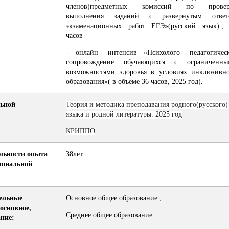
членов)предметных комиссий по провер
выполнения заданий с развернутым ответ
экзаменационных работ ЕГЭ»(русский язык).,
часов
-
онлайн- интенсив «Психолого- педагогическ
сопровождение обучающихся с ограниченны
возможностями здоровья в условиях инклюзивн
образования»( в объеме 36 часов, 2025 год).
льной
Теория и методика преподавания родного(русского)
языка и родной литературы. 2025 год
КРИППО
льности опыта
38лет
иональной
ельные
Основное общее образование ;
основное,
Среднее общее образование.
ание: