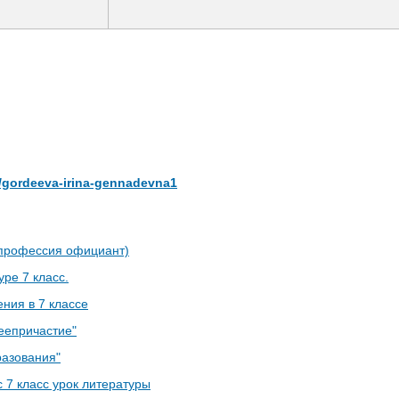
er/gordeeva-irina-gennadevna1
профессия официант)
ре 7 класс.
ния в 7 классе
Деепричастие"
разования"
с
7 класс урок литературы