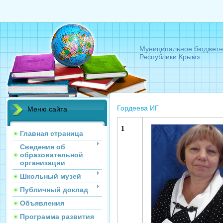
Муниципальное бюджетно
Республики Крым»
Гордеева ИГ
Меню сайта
1
Главная страница
Сведения об
образовательной
организации
Школьный музей
Публичный доклад
Объявления
Программа развития