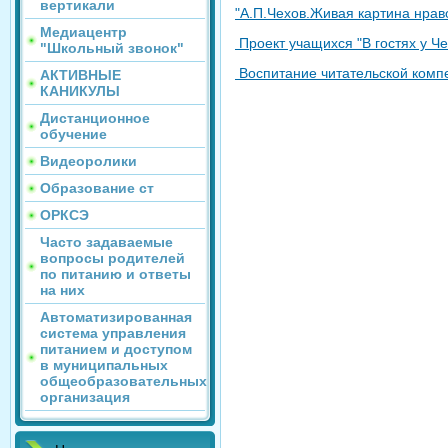
вертикали
"А.П.Чехов.Живая картина нрав
Медиацентр
Проект учащихся "В гостях у Че
"Школьный звонок"
Воспитание читательской компе
АКТИВНЫЕ
КАНИКУЛЫ
Дистанционное
обучение
Видеоролики
Образование ст
ОРКСЭ
Часто задаваемые
вопросы родителей
по питанию и ответы
на них
Автоматизированная
система управления
питанием и доступом
в муниципальных
общеобразовательных
организация