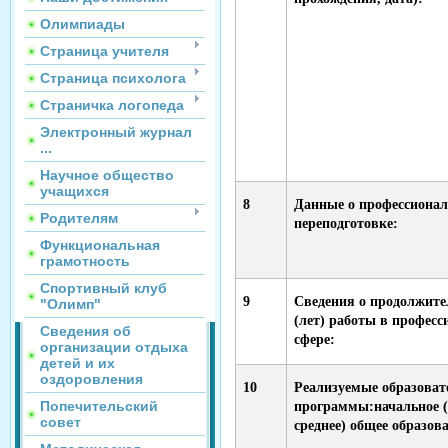
Олимпиады
Страница учителя
Страница психолога
Страничка логопеда
Электронный журнал
...
Научное общество
учащихся
8
Данные о профессиона
Родителям
переподготовке:
Функциональная
грамотность
Спортивный клуб
9
Сведения о продолжите
"Олимп"
(лет) работы в професс
Сведения об
сфере:
организации отдыха
детей и их
оздоровления
10
Реализуемые образоват
Попечительский
программы:начальное (
совет
среднее) общее образов