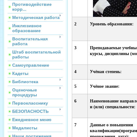
Противодействие
корр...
Методическая работа
2
Уровень образования:
Инклюзивное
образование
Воспитательная
работа
3
Преподаваемые учебны
Штаб воспитательной
курсы, дисциплины (мо
работы
Самоуправление
4
Учёная степень:
Кадеты
Библиотека
5
Учёное звание:
Оценочные
процедуры
6
Наименование направл
Первокласснику
и (или) специальности:
БЕЗОПАСНОСТЬ
Ежедневное меню
7
Данные о повышении
Медалисты
квалификации(программ
Наши достижения
прохождения, дата):