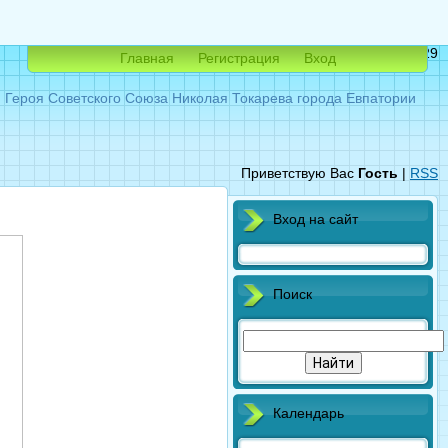
Пятница, 07.08.2026, 23:29
Главная
Регистрация
Вход
ероя Советского Союза Николая Токарева города Евпатории
Приветствую Вас
Гость
|
RSS
Вход на сайт
Поиск
Календарь