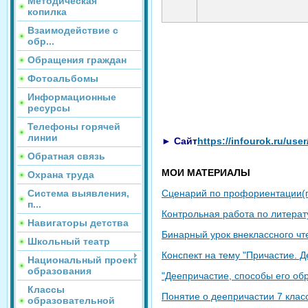
Методическая
копилка
Взаимодействие с
обр...
Обращения граждан
Фотоальбомы
Информационные
ресурсы
Телефоны горячей
линии
► Сайт
https://infourok.ru/us
Обратная связь
МОИ МАТЕРИАЛЫ
Охрана труда
Сценарий по профориентации(
Система выявления,
п...
Контрольная работа по литерату
Навигаторы детства
Бинарный урок внеклассного чте
Школьный театр
Конспект на тему "Причастие. 
Национальный проект
образования
"Деепричастие, способы его об
Классы
Понятие о деепричастии 7 клас
образовательной