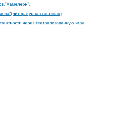
ов."Хамелеон".
хова"(литературная гостиная)
тентности через театрализованную игру