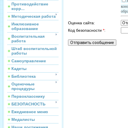
Противодействие
кон
корр...
обр
Методическая работа
Оценка сайта:
Инклюзивное
образование
Код безопасности
*
:
Воспитательная
работа
Штаб воспитательной
работы
Самоуправление
Кадеты
Библиотека
Оценочные
процедуры
Первокласснику
БЕЗОПАСНОСТЬ
Ежедневное меню
Медалисты
Наши достижения